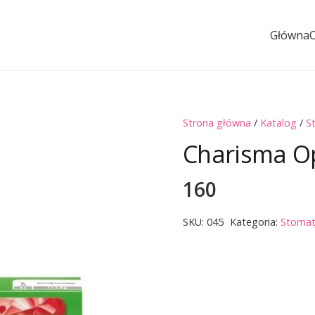
Główna
Strona główna
/
Katalog
/
S
Charisma Op
160
SKU:
045
Kategoria:
Stomat