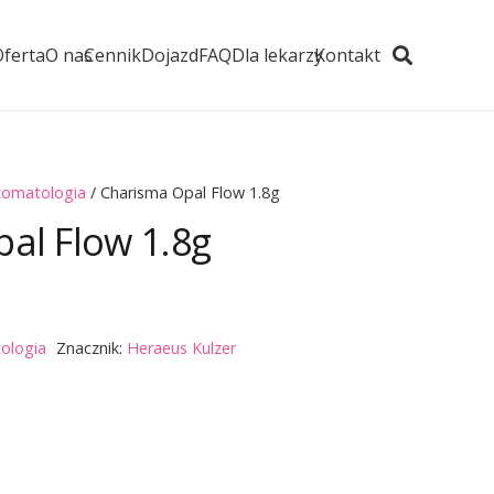
Oferta
O nas
Cennik
Dojazd
FAQ
Dla lekarzy
Kontakt
tomatologia
/ Charisma Opal Flow 1.8g
al Flow 1.8g
ologia
Znacznik:
Heraeus Kulzer