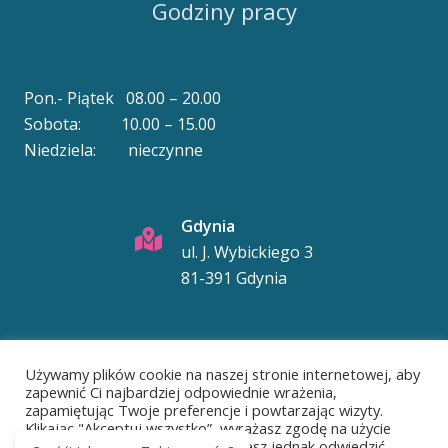
Godziny pracy
Pon.- Piątek 08.00 – 20.00
Sobota: 10.00 – 15.00
Niedziela: nieczynne
Gdynia
ul. J. Wybickiego 3
81-391 Gdynia
Telefon
Używamy plików cookie na naszej stronie internetowej, aby
58 620 52 95
zapewnić Ci najbardziej odpowiednie wrażenia,
zapamiętując Twoje preferencje i powtarzając wizyty.
© 2020 – 2026
csdrtg.pl
developed by
dwaplus.pl
Klikając "Akceptuj wszystko”, wyrażasz zgodę na użycie
WSZYSTKICH plików cookie. Możesz jednak odwiedzić