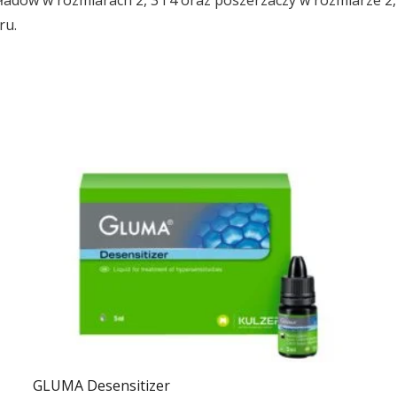
adów w rozmiarach 2, 3 i 4 oraz poszerzaczy w rozmiarze 2,
ru.
GLUMA Desensitizer