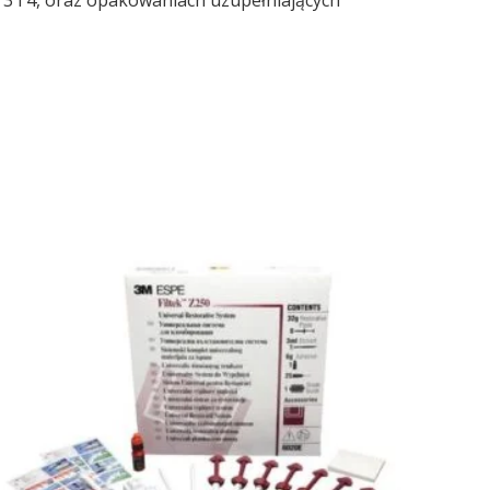
 3 i 4, oraz opakowaniach uzupełniających