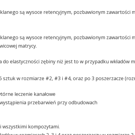
zklanego są wysoce retencyjnym, pozbawionym zawartości 
zklanego są wysoce retencyjnym, pozbawionym zawartości 
icowej matrycy.
a do elastyczności zębiny niż jest to w przypadku wkładów m
 sztuk w rozmiarze #2, #3 i #4, oraz po 3 poszerzacze (roz
wtórne leczenie kanałowe
ść wystąpienia przebarwień przy odbudowach
 i wszystkimi kompozytami.