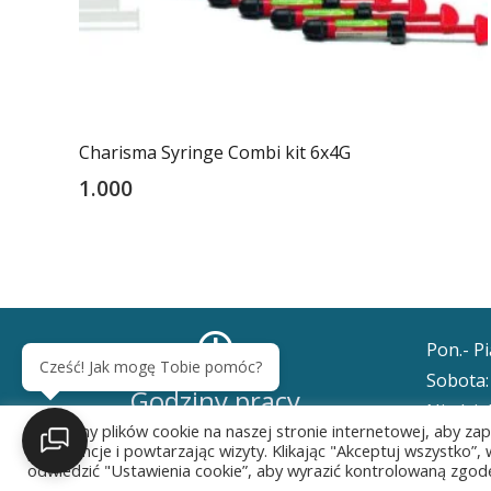
Charisma Syringe Combi kit 6x4G
1.000
Pon.- P
Cześć! Jak mogę Tobie pomóc?
Sobota
Godziny pracy
Niedzi
Używamy plików cookie na naszej stronie internetowej, aby za
preferencje i powtarzając wizyty. Klikając "Akceptuj wszystko
© 2020 – 2026
csdrtg.pl
developed by
dwaplus.pl
odwiedzić "Ustawienia cookie”, aby wyrazić kontrolowaną zgodę