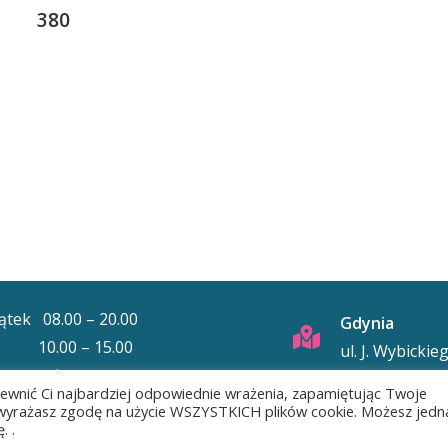
380
iątek 08.00 – 20.00
Gdynia
: 10.00 – 15.00
ul. J. Wybickie
ela: nieczynne
81-391 Gdynia
pewnić Ci najbardziej odpowiednie wrażenia, zapamiętując Twoje
”, wyrażasz zgodę na użycie WSZYSTKICH plików cookie. Możesz jedn
. .