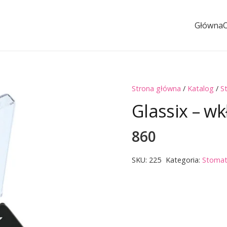
Główna
Strona główna
/
Katalog
/
S
Glassix – w
860
SKU:
225
Kategoria:
Stomat