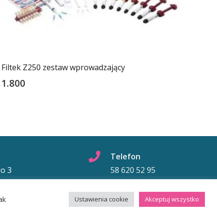
Filtek Z250 zestaw wprowadzający
1.800
Telefon
go 3
58 620 52 95
ak
Ustawienia cookie
Akceptuj wszystko
Polityka prywatności
Kontakt