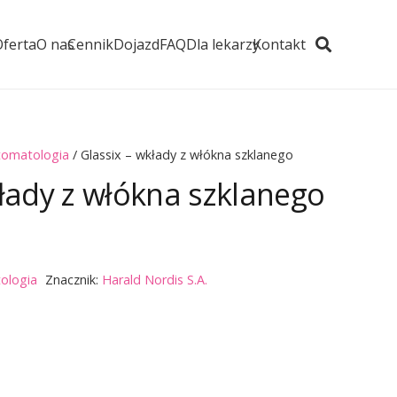
Oferta
O nas
Cennik
Dojazd
FAQ
Dla lekarzy
Kontakt
tomatologia
/ Glassix – wkłady z włókna szklanego
kłady z włókna szklanego
ologia
Znacznik:
Harald Nordis S.A.