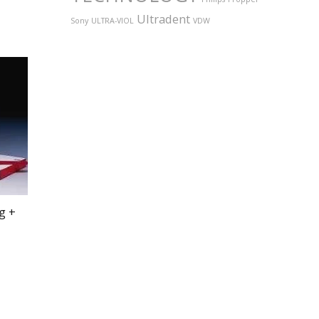
Ultradent
Sony
ULTRA-VIOL
VDW
g +