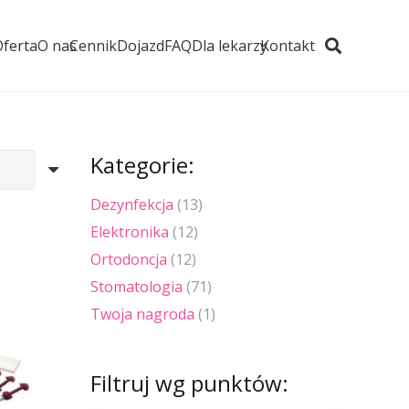
Oferta
O nas
Cennik
Dojazd
FAQ
Dla lekarzy
Kontakt
Kategorie:
Dezynfekcja
(13)
Elektronika
(12)
Ortodoncja
(12)
Stomatologia
(71)
Twoja nagroda
(1)
Filtruj wg punktów: