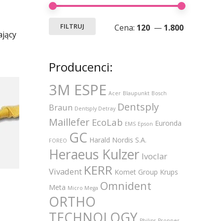
Cena
Cena
FILTRUJ
Cena:
120
—
1.800
ający
min
max
Producenci:
3M ESPE
Acer
Blaupunkt
Bosch
Dentsply
Braun
Dentsply Detray
Maillefer
EcoLab
Euronda
EMS
Epson
GC
Harald Nordis S.A.
FOREO
Heraeus Kulzer
Ivoclar
KERR
Vivadent
Komet Group
Krups
Omnident
Meta
Micro Mega
ORTHO
TECHNOLOGY
Philips
Propper