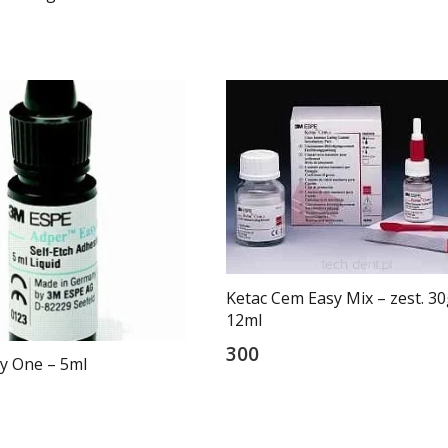
Ketac Cem Easy Mix – zest. 30
12ml
300
y One – 5ml