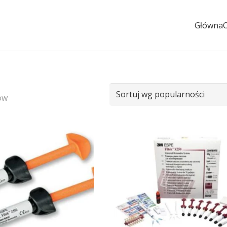
Główna
ów