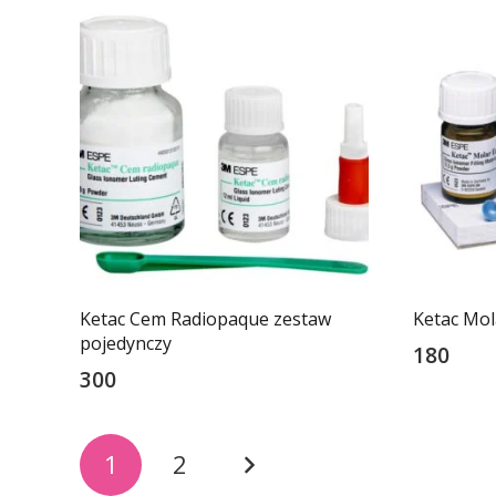
Ketac Cem Radiopaque zestaw
Ketac Mol
pojedynczy
180
300
Stronicowanie
1
2