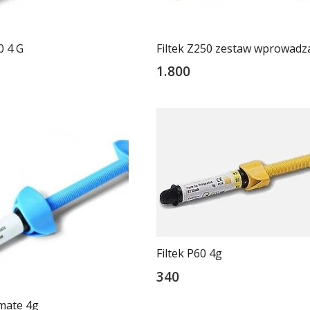
0 4 G
Filtek Z250 zestaw wprowadz
1.800
Filtek P60 4g
340
imate 4g