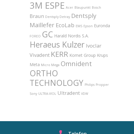
3M ESPE
Acer
Blaupunkt
Bosch
Dentsply
Braun
Dentsply Detray
Maillefer
EcoLab
Euronda
EMS
Epson
GC
Harald Nordis S.A.
FOREO
Heraeus Kulzer
Ivoclar
KERR
Vivadent
Komet Group
Krups
Omnident
Meta
Micro Mega
ORTHO
TECHNOLOGY
Philips
Propper
Ultradent
Sony
ULTRA-VIOL
VDW
Telefon